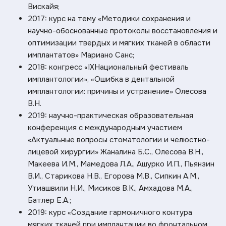
Вискайя;
2017: курс на тему «Методики сохранения и
научно-обоснованные протоколы восстановления и
оптимизации твердых и мягких тканей в области
имплантатов» Мариано Санс;
2018: конгресс «IXНациональный фестиваль
имплантологии», «Ошибка в дентальной
имплантологии: причины и устранение» Олесова
В.Н.
2019: научно-практическая образовательная
конференция с международным участием
«Актуальные вопросы стоматологии и челюстно-
лицевой хирургии» Жаналина Б.С., Олесова В.Н.,
Макеева И.М., Мамедова Л.А., Ашурко И.П., Пьянзин
В.И., Старикова Н.В., Егорова М.В., Сипкин А.М.,
Утиашвили Н.И., Мисиков В.К., Амхадова М.А.,
Батлер Е.А.;
2019: курс «Создание гармоничного контура
мягких тканей при имплантации во фронтальном